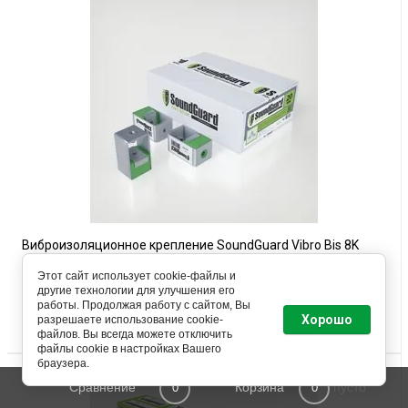
Виброизоляционное крепление SoundGuard Vibro Bis 8K
Цена: 504.00
руб.
/ шт.
Этот сайт использует cookie-файлы и
другие технологии для улучшения его
работы. Продолжая работу с сайтом, Вы
В корзину
Хорошо
разрешаете использование cookie-
файлов. Вы всегда можете отключить
файлы cookie в настройках Вашего
браузера.
Сравнение
Корзина
пусто
0
0